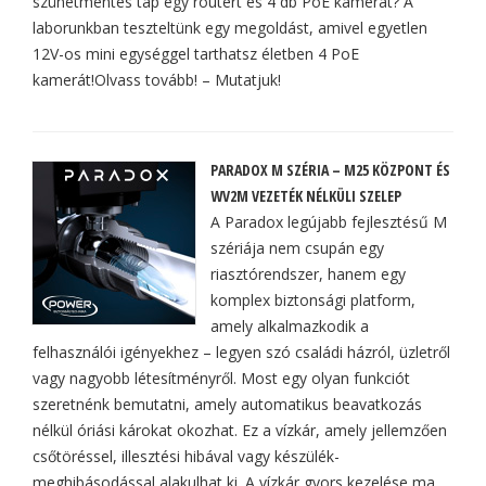
szünetmentes táp egy routert és 4 db PoE kamerát? A
laborunkban teszteltünk egy megoldást, amivel egyetlen
12V-os mini egységgel tarthatsz életben 4 PoE
kamerát!Olvass tovább! – Mutatjuk!
PARADOX M SZÉRIA – M25 KÖZPONT ÉS
WV2M VEZETÉK NÉLKÜLI SZELEP
A Paradox legújabb fejlesztésű M
szériája nem csupán egy
riasztórendszer, hanem egy
komplex biztonsági platform,
amely alkalmazkodik a
felhasználói igényekhez – legyen szó családi házról, üzletről
vagy nagyobb létesítményről. Most egy olyan funkciót
szeretnénk bemutatni, amely automatikus beavatkozás
nélkül óriási károkat okozhat. Ez a vízkár, amely jellemzően
csőtöréssel, illesztési hibával vagy készülék-
meghibásodással alakulhat ki. A vízkár gyors kezelése ma