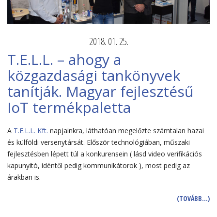
2018. 01. 25.
T.E.L.L. – ahogy a
közgazdasági tankönyvek
tanítják. Magyar fejlesztésű
IoT termékpaletta
A
T.E.L.L. Kft.
napjainkra, láthatóan megelőzte számtalan hazai
és külföldi versenytársát. Először technológiában, műszaki
fejlesztésben lépett túl a konkurensein ( lásd video verifikációs
kapunyitó, idéntől pedig kommunikátorok ), most pedig az
árakban is.
(TOVÁBB…)