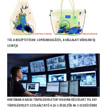
TÚL A BELÉPTETÉSEN: LOPÁSMEGELŐZÉS, A VÁLLALATI VÉDELEM ÚJ
SZINTJE
HINTÁBAN A HAZAI TÁVFELÜGYELETEK? HOGYAN KÉSZÜLHET FEL EGY
TÁVFELÜGYELETI SZOLGÁLTATÓ A 2G-S ÁTJELZŐK 4G-S ESZKÖZÖKRE