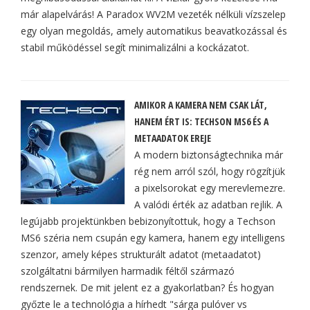
már alapelvárás! A Paradox WV2M vezeték nélküli vízszelep
egy olyan megoldás, amely automatikus beavatkozással és
stabil működéssel segít minimalizálni a kockázatot.
AMIKOR A KAMERA NEM CSAK LÁT,
HANEM ÉRT IS: TECHSON MS6 ÉS A
METAADATOK EREJE
A modern biztonságtechnika már
rég nem arról szól, hogy rögzítjük
a pixelsorokat egy merevlemezre.
A valódi érték az adatban rejlik. A
legújabb projektünkben bebizonyítottuk, hogy a Techson
MS6 széria nem csupán egy kamera, hanem egy intelligens
szenzor, amely képes strukturált adatot (metaadatot)
szolgáltatni bármilyen harmadik féltől származó
rendszernek. De mit jelent ez a gyakorlatban? És hogyan
győzte le a technológia a hírhedt "sárga pulóver vs