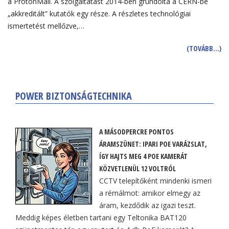
a ProtonMail. A szolgáltatást 2014-ben gründolta a CERN-be
„akkreditált” kutatók egy része. A részletes technológiai
ismertetést mellőzve,…
(TOVÁBB…)
POWER BIZTONSÁGTECHNIKA
A MÁSODPERCRE PONTOS
ÁRAMSZÜNET: IPARI POE VARÁZSLAT,
ÍGY HAJTS MEG 4 POE KAMERÁT
KÖZVETLENÜL 12 VOLTRÓL
CCTV telepítőként mindenki ismeri
a rémálmot: amikor elmegy az
áram, kezdődik az igazi teszt.
Meddig képes életben tartani egy Teltonika BAT120