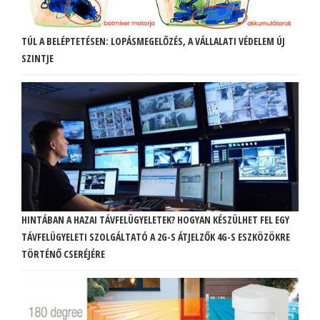
TÚL A BELÉPTETÉSEN: LOPÁSMEGELŐZÉS, A VÁLLALATI VÉDELEM ÚJ
SZINTJE
HINTÁBAN A HAZAI TÁVFELÜGYELETEK? HOGYAN KÉSZÜLHET FEL EGY
TÁVFELÜGYELETI SZOLGÁLTATÓ A 2G-S ÁTJELZŐK 4G-S ESZKÖZÖKRE
TÖRTÉNŐ CSERÉJÉRE