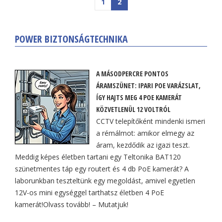
1
2
POWER BIZTONSÁGTECHNIKA
A MÁSODPERCRE PONTOS
ÁRAMSZÜNET: IPARI POE VARÁZSLAT,
ÍGY HAJTS MEG 4 POE KAMERÁT
KÖZVETLENÜL 12 VOLTRÓL
CCTV telepítőként mindenki ismeri
a rémálmot: amikor elmegy az
áram, kezdődik az igazi teszt.
Meddig képes életben tartani egy Teltonika BAT120
szünetmentes táp egy routert és 4 db PoE kamerát? A
laborunkban teszteltünk egy megoldást, amivel egyetlen
12V-os mini egységgel tarthatsz életben 4 PoE
kamerát!Olvass tovább! – Mutatjuk!