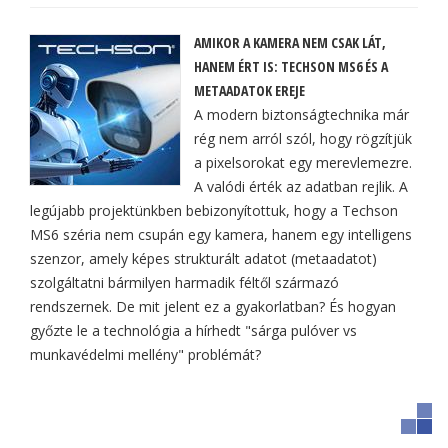
AMIKOR A KAMERA NEM CSAK LÁT,
HANEM ÉRT IS: TECHSON MS6 ÉS A
METAADATOK EREJE
A modern biztonságtechnika már
rég nem arról szól, hogy rögzítjük
a pixelsorokat egy merevlemezre.
A valódi érték az adatban rejlik. A
legújabb projektünkben bebizonyítottuk, hogy a Techson
MS6 széria nem csupán egy kamera, hanem egy intelligens
szenzor, amely képes strukturált adatot (metaadatot)
szolgáltatni bármilyen harmadik féltől származó
rendszernek. De mit jelent ez a gyakorlatban? És hogyan
győzte le a technológia a hírhedt "sárga pulóver vs
munkavédelmi mellény" problémát?