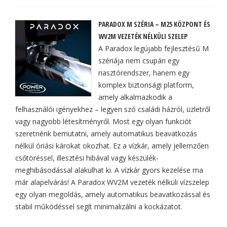
PARADOX M SZÉRIA – M25 KÖZPONT ÉS
WV2M VEZETÉK NÉLKÜLI SZELEP
A Paradox legújabb fejlesztésű M
szériája nem csupán egy
riasztórendszer, hanem egy
komplex biztonsági platform,
amely alkalmazkodik a
felhasználói igényekhez – legyen szó családi házról, üzletről
vagy nagyobb létesítményről. Most egy olyan funkciót
szeretnénk bemutatni, amely automatikus beavatkozás
nélkül óriási károkat okozhat. Ez a vízkár, amely jellemzően
csőtöréssel, illesztési hibával vagy készülék-
meghibásodással alakulhat ki. A vízkár gyors kezelése ma
már alapelvárás! A Paradox WV2M vezeték nélküli vízszelep
egy olyan megoldás, amely automatikus beavatkozással és
stabil működéssel segít minimalizálni a kockázatot.