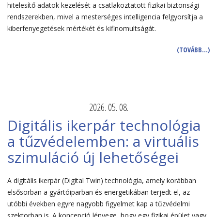
hitelesítő adatok kezelését a csatlakoztatott fizikai biztonsági
rendszerekben, mivel a mesterséges intelligencia felgyorsítja a
kiberfenyegetések mértékét és kifinomultságát.
(TOVÁBB…)
2026. 05. 08.
Digitális ikerpár technológia
a tűzvédelemben: a virtuális
szimuláció új lehetőségei
A digitális ikerpár (Digital Twin) technológia, amely korábban
elsősorban a gyártóiparban és energetikában terjedt el, az
utóbbi években egyre nagyobb figyelmet kap a tűzvédelmi
szektorban is. A koncepció lényege, hogy egy fizikai épület vagy