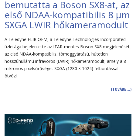
bemutatta a Boson SX8-at, az
első NDAA-kompatibilis 8 μm
SXGA LWIR hőkameramodult
A Teledyne FLIR OEM, a Teledyne Technologies Incorporated
üzletága bejelentette az ITAR-mentes Boson SX8 megjelenését,
az első NDAA-kompatibilis, tömeggyártású, hűtetlen
hosszúhullámú infravörös (LWIR) hőkameramodult, amely a 8
mikronos pixelsűrűséget SXGA (1280 × 1024) felbontással
ötvözi.
(TOVÁBB…)