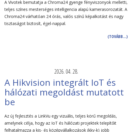
A Vivotek bemutatja a Chroma24 gyenge fényviszonyok melletti,
teljes színes mesterséges intelligencia alapú kamerasorozatát. A
Chroma24 várhatóan 24 órás, valós színű képalkotást és nagy
tisztaságot biztosít, éjjel-nappal.
(TOVÁBB…)
2026. 04. 28.
A Hikvision integrált IoT és
hálózati megoldást mutatott
be
Az új fejlesztés a LinkVu egy vizuális, teljes körű megoldás,
amelynek célja, hogy az IoT és hálózati projektek telepítőit
felhatalmazza a kis- és középvállalkozások (kkv-k) jobb