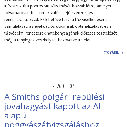
infrastruktúra pontos virtuális mását hozzák létre, amelyet
folyamatosan frissítenek valós idejű szenzor- és
rendszeradatokkal. Ez lehetővé teszi a tűz viselkedésének
szimulálását, az evakuációs útvonalak optimalizálását és a
tűzvédelmi rendszerek hatékonyságának előzetes tesztelését
még a tényleges vészhelyzet bekövetkezte előtt.
(TOVÁBB…)
2026. 05. 07.
A Smiths polgári repülési
jóváhagyást kapott az AI
alapú
poggyászátvizsgáláshoz