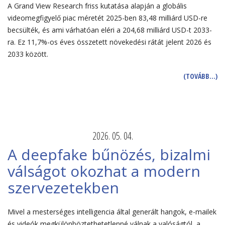
A Grand View Research friss kutatása alapján a globális
videomegfigyelő piac méretét 2025-ben 83,48 milliárd USD-re
becsülték, és ami várhatóan eléri a 204,68 milliárd USD-t 2033-
ra. Ez 11,7%-os éves összetett növekedési rátát jelent 2026 és
2033 között.
(TOVÁBB…)
2026. 05. 04.
A deepfake bűnözés, bizalmi
válságot okozhat a modern
szervezetekben
Mivel a mesterséges intelligencia által generált hangok, e-mailek
és videók megkülönböztethetetlenné válnak a valóságtól, a