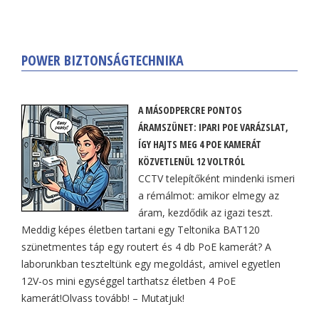
POWER BIZTONSÁGTECHNIKA
A MÁSODPERCRE PONTOS
ÁRAMSZÜNET: IPARI POE VARÁZSLAT,
ÍGY HAJTS MEG 4 POE KAMERÁT
KÖZVETLENÜL 12 VOLTRÓL
CCTV telepítőként mindenki ismeri
a rémálmot: amikor elmegy az
áram, kezdődik az igazi teszt.
Meddig képes életben tartani egy Teltonika BAT120
szünetmentes táp egy routert és 4 db PoE kamerát? A
laborunkban teszteltünk egy megoldást, amivel egyetlen
12V-os mini egységgel tarthatsz életben 4 PoE
kamerát!Olvass tovább! – Mutatjuk!