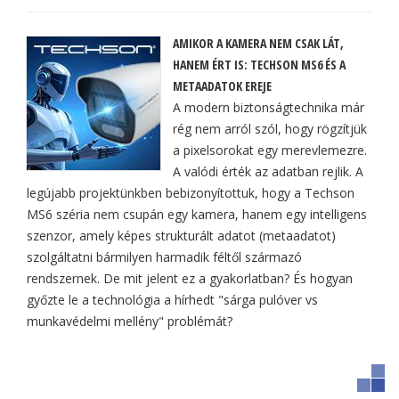
AMIKOR A KAMERA NEM CSAK LÁT,
HANEM ÉRT IS: TECHSON MS6 ÉS A
METAADATOK EREJE
A modern biztonságtechnika már
rég nem arról szól, hogy rögzítjük
a pixelsorokat egy merevlemezre.
A valódi érték az adatban rejlik. A
legújabb projektünkben bebizonyítottuk, hogy a Techson
MS6 széria nem csupán egy kamera, hanem egy intelligens
szenzor, amely képes strukturált adatot (metaadatot)
szolgáltatni bármilyen harmadik féltől származó
rendszernek. De mit jelent ez a gyakorlatban? És hogyan
győzte le a technológia a hírhedt "sárga pulóver vs
munkavédelmi mellény" problémát?