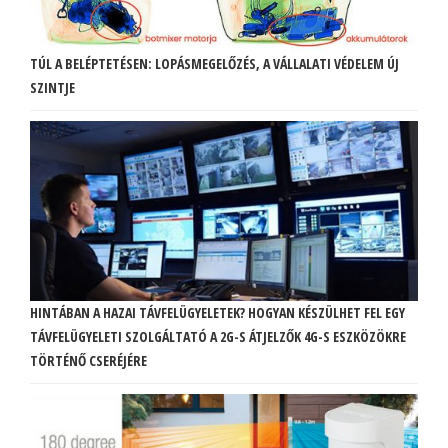
TÚL A BELÉPTETÉSEN: LOPÁSMEGELŐZÉS, A VÁLLALATI VÉDELEM ÚJ
SZINTJE
HINTÁBAN A HAZAI TÁVFELÜGYELETEK? HOGYAN KÉSZÜLHET FEL EGY
TÁVFELÜGYELETI SZOLGÁLTATÓ A 2G-S ÁTJELZŐK 4G-S ESZKÖZÖKRE
TÖRTÉNŐ CSERÉJÉRE