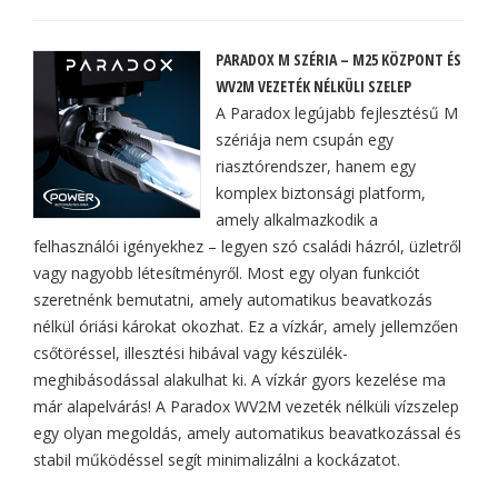
PARADOX M SZÉRIA – M25 KÖZPONT ÉS
WV2M VEZETÉK NÉLKÜLI SZELEP
A Paradox legújabb fejlesztésű M
szériája nem csupán egy
riasztórendszer, hanem egy
komplex biztonsági platform,
amely alkalmazkodik a
felhasználói igényekhez – legyen szó családi házról, üzletről
vagy nagyobb létesítményről. Most egy olyan funkciót
szeretnénk bemutatni, amely automatikus beavatkozás
nélkül óriási károkat okozhat. Ez a vízkár, amely jellemzően
csőtöréssel, illesztési hibával vagy készülék-
meghibásodással alakulhat ki. A vízkár gyors kezelése ma
már alapelvárás! A Paradox WV2M vezeték nélküli vízszelep
egy olyan megoldás, amely automatikus beavatkozással és
stabil működéssel segít minimalizálni a kockázatot.