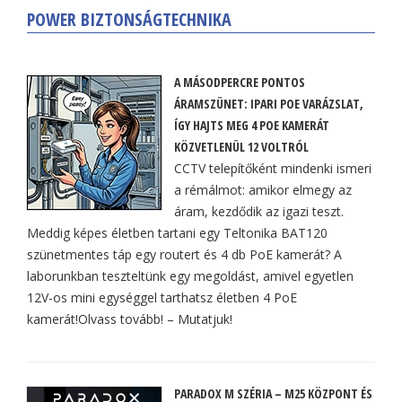
POWER BIZTONSÁGTECHNIKA
A MÁSODPERCRE PONTOS
ÁRAMSZÜNET: IPARI POE VARÁZSLAT,
ÍGY HAJTS MEG 4 POE KAMERÁT
KÖZVETLENÜL 12 VOLTRÓL
CCTV telepítőként mindenki ismeri
a rémálmot: amikor elmegy az
áram, kezdődik az igazi teszt.
Meddig képes életben tartani egy Teltonika BAT120
szünetmentes táp egy routert és 4 db PoE kamerát? A
laborunkban teszteltünk egy megoldást, amivel egyetlen
12V-os mini egységgel tarthatsz életben 4 PoE
kamerát!Olvass tovább! – Mutatjuk!
PARADOX M SZÉRIA – M25 KÖZPONT ÉS