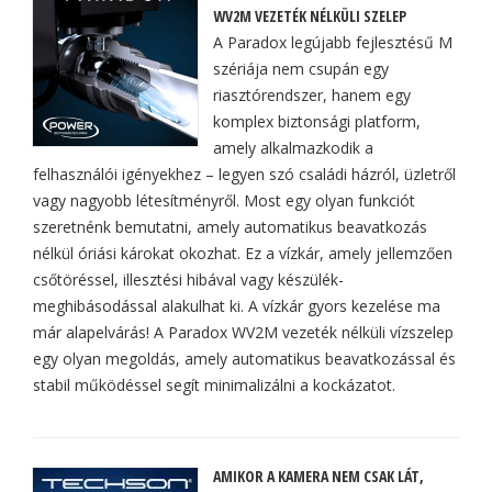
WV2M VEZETÉK NÉLKÜLI SZELEP
A Paradox legújabb fejlesztésű M
szériája nem csupán egy
riasztórendszer, hanem egy
komplex biztonsági platform,
amely alkalmazkodik a
felhasználói igényekhez – legyen szó családi házról, üzletről
vagy nagyobb létesítményről. Most egy olyan funkciót
szeretnénk bemutatni, amely automatikus beavatkozás
nélkül óriási károkat okozhat. Ez a vízkár, amely jellemzően
csőtöréssel, illesztési hibával vagy készülék-
meghibásodással alakulhat ki. A vízkár gyors kezelése ma
már alapelvárás! A Paradox WV2M vezeték nélküli vízszelep
egy olyan megoldás, amely automatikus beavatkozással és
stabil működéssel segít minimalizálni a kockázatot.
AMIKOR A KAMERA NEM CSAK LÁT,