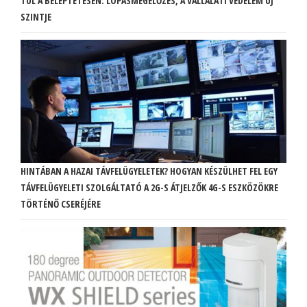
TÚL A BELÉPTETÉSEN: LOPÁSMEGELŐZÉS, A VÁLLALATI VÉDELEM ÚJ
SZINTJE
HINTÁBAN A HAZAI TÁVFELÜGYELETEK? HOGYAN KÉSZÜLHET FEL EGY
TÁVFELÜGYELETI SZOLGÁLTATÓ A 2G-S ÁTJELZŐK 4G-S ESZKÖZÖKRE
TÖRTÉNŐ CSERÉJÉRE