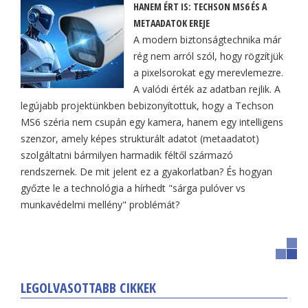
HANEM ÉRT IS: TECHSON MS6 ÉS A
METAADATOK EREJE
A modern biztonságtechnika már
rég nem arról szól, hogy rögzítjük
a pixelsorokat egy merevlemezre.
A valódi érték az adatban rejlik. A
legújabb projektünkben bebizonyítottuk, hogy a Techson
MS6 széria nem csupán egy kamera, hanem egy intelligens
szenzor, amely képes strukturált adatot (metaadatot)
szolgáltatni bármilyen harmadik féltől származó
rendszernek. De mit jelent ez a gyakorlatban? És hogyan
győzte le a technológia a hírhedt "sárga pulóver vs
munkavédelmi mellény" problémát?
LEGOLVASOTTABB CIKKEK