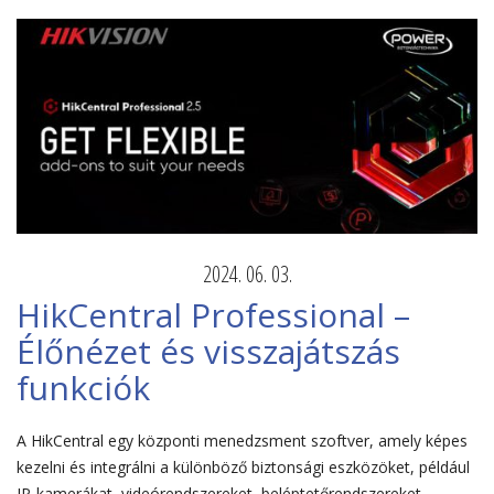
2024. 06. 03.
HikCentral Professional –
Élőnézet és visszajátszás
funkciók
A HikCentral egy központi menedzsment szoftver, amely képes
kezelni és integrálni a különböző biztonsági eszközöket, például
IP-kamerákat, videórendszereket, beléptetőrendszereket.