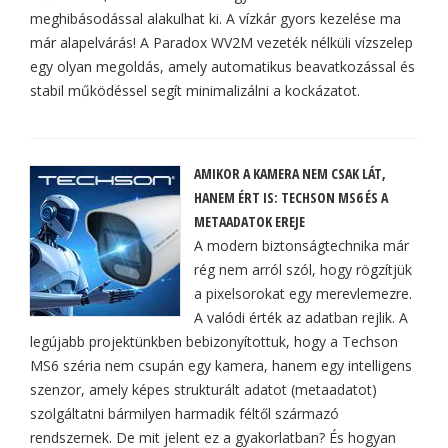
meghibásodással alakulhat ki. A vízkár gyors kezelése ma
már alapelvárás! A Paradox WV2M vezeték nélküli vízszelep
egy olyan megoldás, amely automatikus beavatkozással és
stabil működéssel segít minimalizálni a kockázatot.
AMIKOR A KAMERA NEM CSAK LÁT,
HANEM ÉRT IS: TECHSON MS6 ÉS A
METAADATOK EREJE
A modern biztonságtechnika már
rég nem arról szól, hogy rögzítjük
a pixelsorokat egy merevlemezre.
A valódi érték az adatban rejlik. A
legújabb projektünkben bebizonyítottuk, hogy a Techson
MS6 széria nem csupán egy kamera, hanem egy intelligens
szenzor, amely képes strukturált adatot (metaadatot)
szolgáltatni bármilyen harmadik féltől származó
rendszernek. De mit jelent ez a gyakorlatban? És hogyan