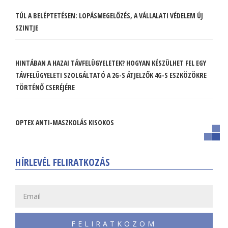
TÚL A BELÉPTETÉSEN: LOPÁSMEGELŐZÉS, A VÁLLALATI VÉDELEM ÚJ
SZINTJE
HINTÁBAN A HAZAI TÁVFELÜGYELETEK? HOGYAN KÉSZÜLHET FEL EGY
TÁVFELÜGYELETI SZOLGÁLTATÓ A 2G-S ÁTJELZŐK 4G-S ESZKÖZÖKRE
TÖRTÉNŐ CSERÉJÉRE
OPTEX ANTI-MASZKOLÁS KISOKOS
HÍRLEVÉL FELIRATKOZÁS
FELIRATKOZOM