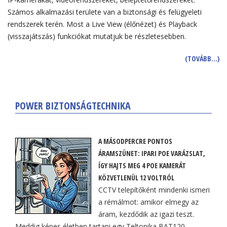
Számos alkalmazási területe van a biztonsági és felügyeleti
rendszerek terén. Most a Live View (élőnézet) és Playback
(visszajátszás) funkciókat mutatjuk be részletesebben.
(TOVÁBB…)
POWER BIZTONSÁGTECHNIKA
A MÁSODPERCRE PONTOS
ÁRAMSZÜNET: IPARI POE VARÁZSLAT,
ÍGY HAJTS MEG 4 POE KAMERÁT
KÖZVETLENÜL 12 VOLTRÓL
CCTV telepítőként mindenki ismeri
a rémálmot: amikor elmegy az
áram, kezdődik az igazi teszt.
Meddig képes életben tartani egy Teltonika BAT120