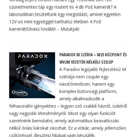
szünetmentes táp egy routert és 4 db PoE kamerát? A
laborunkban teszteltünk egy megoldást, amivel egyetlen
12V-os mini egységgel tarthatsz életben 4 PoE
kamerát!Olvass tovább! – Mutatjuk!
PARADOX M SZÉRIA – M25 KÖZPONT ÉS
WV2M VEZETÉK NÉLKÜLI SZELEP
A Paradox legújabb fejlesztésű M
szériája nem csupán egy
riasztórendszer, hanem egy
komplex biztonsági platform,
amely alkalmazkodik a
felhasználói igényekhez – legyen szó családi házról, üzletről
vagy nagyobb létesítményről. Most egy olyan funkciót
szeretnénk bemutatni, amely automatikus beavatkozás
nélkül óriási károkat okozhat. Ez a vízkár, amely jellemzően
csőtöréssel, illesztési hibával vagy készülék-